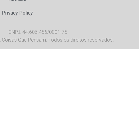
Privacy Policy
CNPJ: 44.606.456/0001-75
 Coisas Que Pensam. Todos os direitos reservados.